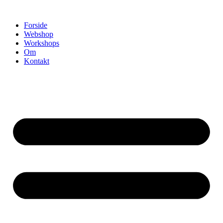
Videre
til
Forside
indhold
Webshop
Workshops
Om
Kontakt