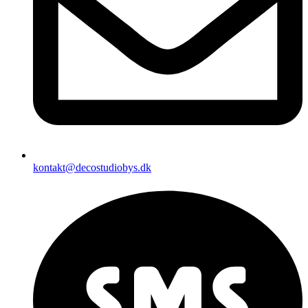
kontakt@decostudiobys.dk