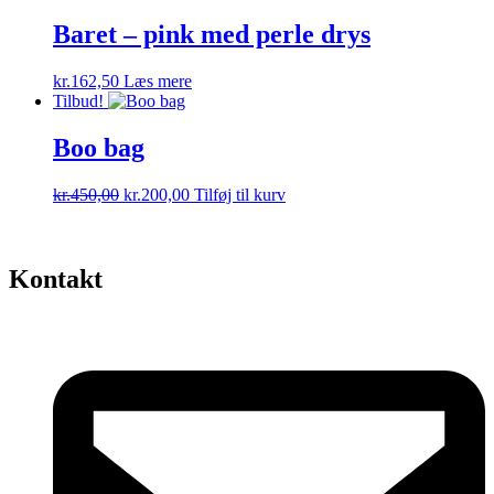
pris
pris
var:
er:
Baret – pink med perle drys
kr.225,00.
kr.100,00.
kr.
162,50
Læs mere
Tilbud!
Boo bag
Den
Den
kr.
450,00
kr.
200,00
Tilføj til kurv
oprindelige
aktuelle
pris
pris
var:
er:
kr.450,00.
kr.200,00.
Kontakt