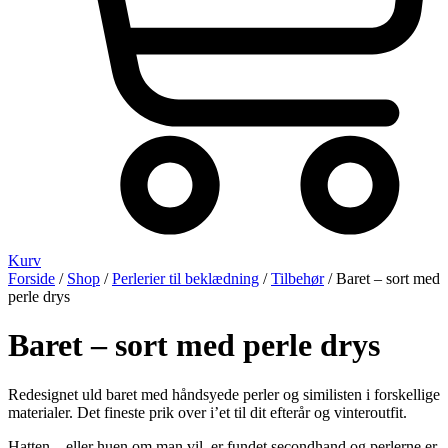
Kurv
Forside
/
Shop
/
Perlerier til beklædning
/
Tilbehør
/ Baret – sort med
perle drys
Baret – sort med perle drys
Redesignet uld baret med håndsyede perler og similisten i forskellige
materialer. Det fineste prik over i’et til dit efterår og vinteroutfit.
Hatten – eller huen om man vil, er fundet secondhand og perlerne er