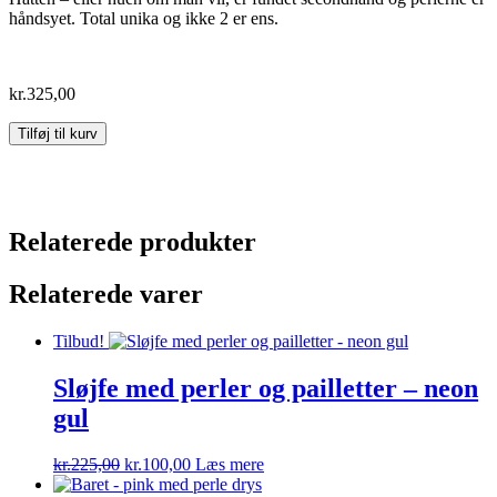
håndsyet. Total unika og ikke 2 er ens.
kr.
325,00
Baret
Tilføj til kurv
-
sort
med
perle
drys
Relaterede produkter
antal
Relaterede varer
Tilbud!
Sløjfe med perler og pailletter – neon
gul
Den
Den
kr.
225,00
kr.
100,00
Læs mere
oprindelige
aktuelle