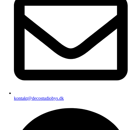
kontakt@decostudiobys.dk