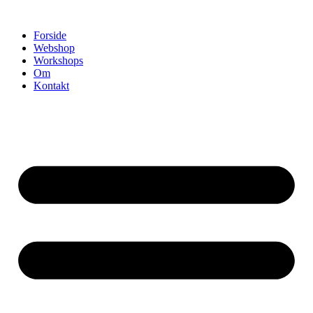
Videre
til
Forside
indhold
Webshop
Workshops
Om
Kontakt