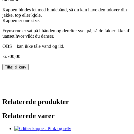
Kappen bindes let med bindebånd, så du kan have den udover din
jakke, top eller kjole.
Kappen er one size.
Frynserne er sat på i hånden og derefter syet på, så de falder ikke af
uanset hvor vildt du danser.
OBS – kan ikke tåle vand og ild.
kr.
700,00
Glitter
Tilføj til kurv
kappe
-
Blue
scales
antal
Relaterede produkter
Relaterede varer