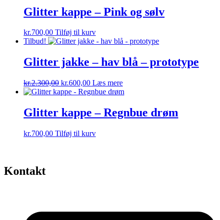
Glitter kappe – Pink og sølv
kr.
700,00
Tilføj til kurv
Tilbud!
Glitter jakke – hav blå – prototype
Den
Den
kr.
2.300,00
kr.
600,00
Læs mere
oprindelige
aktuelle
pris
pris
var:
er:
Glitter kappe – Regnbue drøm
kr.2.300,00.
kr.600,00.
kr.
700,00
Tilføj til kurv
Kontakt