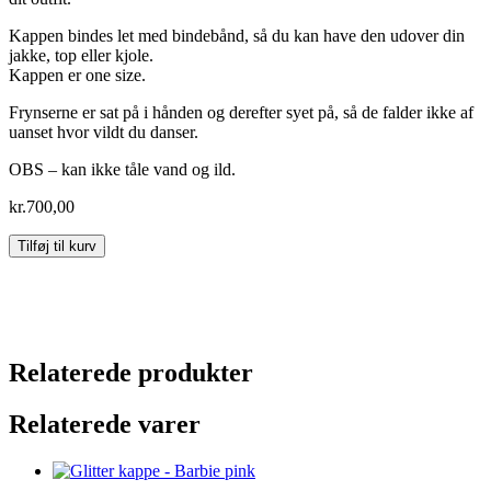
Kappen bindes let med bindebånd, så du kan have den udover din
jakke, top eller kjole.
Kappen er one size.
Frynserne er sat på i hånden og derefter syet på, så de falder ikke af
uanset hvor vildt du danser.
OBS – kan ikke tåle vand og ild.
kr.
700,00
Glitter
Tilføj til kurv
kappe
-
Orange
scene
antal
Relaterede produkter
Relaterede varer