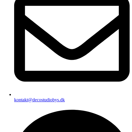
kontakt@decostudiobys.dk