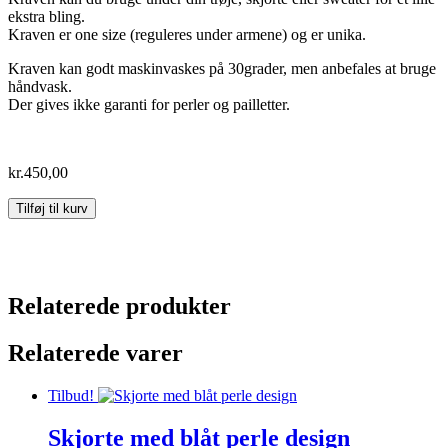
ekstra bling.
Kraven er one size (reguleres under armene) og er unika.
Kraven kan godt maskinvaskes på 30grader, men anbefales at bruge
håndvask.
Der gives ikke garanti for perler og pailletter.
kr.
450,00
Pyntekrave
Tilføj til kurv
-
pink
on
pink
antal
Relaterede produkter
Relaterede varer
Tilbud!
Skjorte med blåt perle design