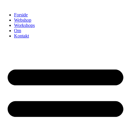
Videre
til
Forside
indhold
Webshop
Workshops
Om
Kontakt