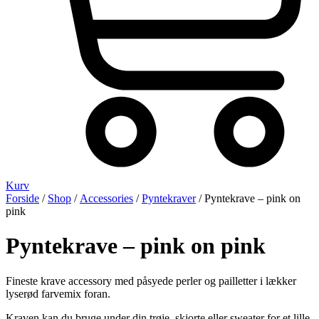
Kurv
Forside
/
Shop
/
Accessories
/
Pyntekraver
/ Pyntekrave – pink on
pink
Pyntekrave – pink on pink
Fineste krave accessory med påsyede perler og pailletter i lækker
lyserød farvemix foran.
Kraven kan du bruge under din trøje, skjorte eller sweater for et lille