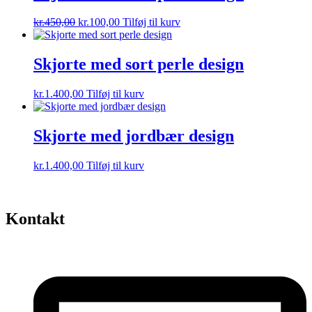
Den
Den
kr.
450,00
kr.
100,00
Tilføj til kurv
oprindelige
aktuelle
pris
pris
var:
er:
Skjorte med sort perle design
kr.450,00.
kr.100,00.
kr.
1.400,00
Tilføj til kurv
Skjorte med jordbær design
kr.
1.400,00
Tilføj til kurv
Kontakt