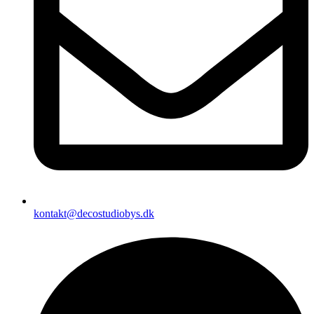
kontakt@decostudiobys.dk