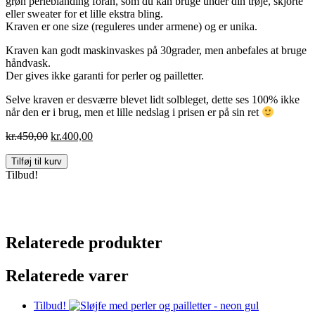
grøn perleblanding foran, som du kan bruge under din trøje, skjorte
eller sweater for et lille ekstra bling.
Kraven er one size (reguleres under armene) og er unika.
Kraven kan godt maskinvaskes på 30grader, men anbefales at bruge
håndvask.
Der gives ikke garanti for perler og pailletter.
Selve kraven er desværre blevet lidt solbleget, dette ses 100% ikke
når den er i brug, men et lille nedslag i prisen er på sin ret
Den
Den
kr.
450,00
kr.
400,00
oprindelige
aktuelle
Pyntekrave
pris
pris
Tilføj til kurv
-
var:
er:
Tilbud!
denim
kr.450,00.
kr.400,00.
med
lilla
og
grøn
Relaterede produkter
antal
Relaterede varer
Tilbud!