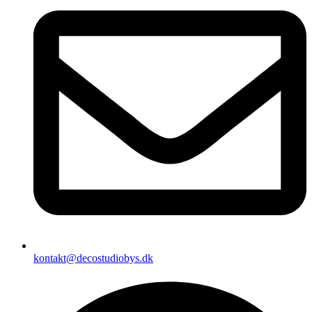
kontakt@decostudiobys.dk