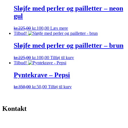
Sløjfe med perler og pailletter – neon
gul
Den
Den
kr.
225,00
kr.
100,00
Læs mere
oprindelige
aktuelle
Tilbud!
pris
pris
var:
er:
Sløjfe med perler og pailletter – brun
kr.225,00.
kr.100,00.
Den
Den
kr.
225,00
kr.
100,00
Tilføj til kurv
oprindelige
aktuelle
Tilbud!
pris
pris
var:
er:
Pyntekrave – Pepsi
kr.225,00.
kr.100,00.
Den
Den
kr.
350,00
kr.
50,00
Tilføj til kurv
oprindelige
aktuelle
pris
pris
var:
er:
kr.350,00.
kr.50,00.
Kontakt