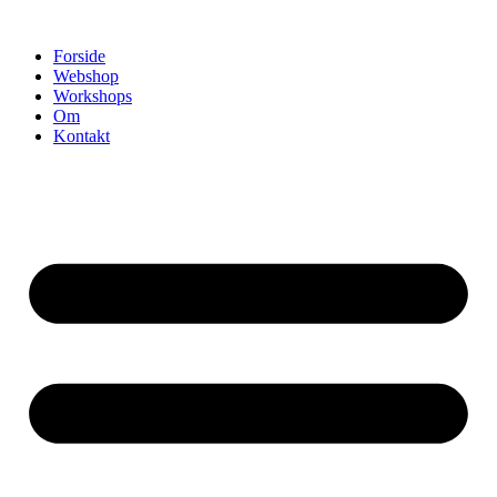
Videre
til
Forside
indhold
Webshop
Workshops
Om
Kontakt