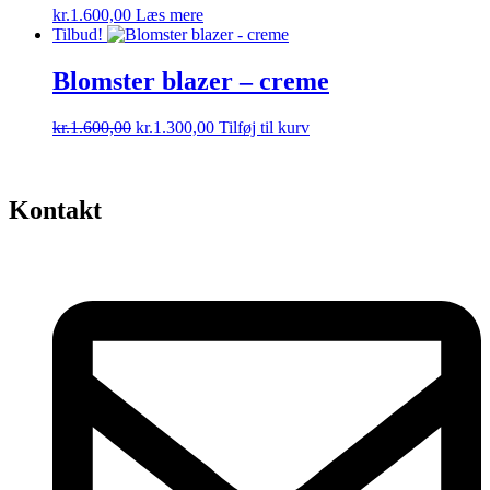
kr.
1.600,00
Læs mere
Tilbud!
Blomster blazer – creme
Den
Den
kr.
1.600,00
kr.
1.300,00
Tilføj til kurv
oprindelige
aktuelle
pris
pris
var:
er:
kr.1.600,00.
kr.1.300,00.
Kontakt