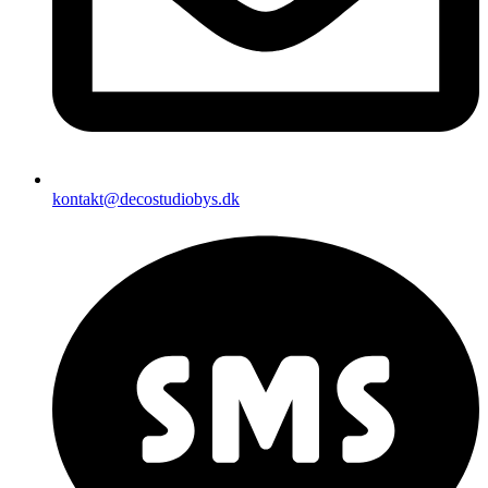
kontakt@decostudiobys.dk